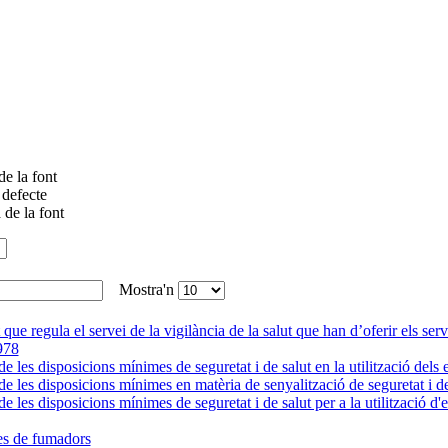
Mostra'n
que regula el servei de la vigilància de la salut que han d’oferir els ser
978
 les disposicions mínimes de seguretat i de salut en la utilització dels e
 les disposicions mínimes en matèria de senyalització de seguretat i de 
 les disposicions mínimes de seguretat i de salut per a la utilització d'
es de fumadors