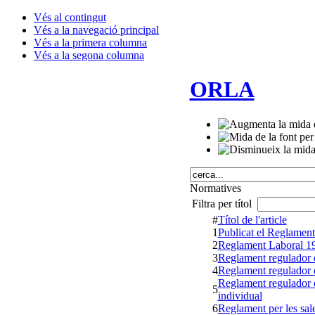
Vés al contingut
Vés a la navegació principal
Vés a la primera columna
Vés a la segona columna
ORLA
Normatives
Filtra per títol
#
Títol de l'article
1
Publicat el Reglament 
2
Reglament Laboral 1
3
Reglament regulador de
4
Reglament regulador de
Reglament regulador de
5
individual
6
Reglament per les sal