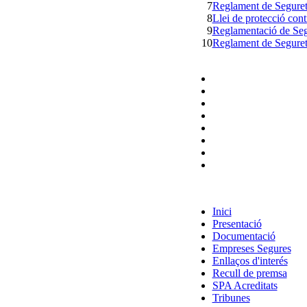
7
Reglament de Segureta
8
Llei de protecció con
9
Reglamentació de Segu
10
Reglament de Seguretat
Inici
Presentació
Documentació
Empreses Segures
Enllaços d'interés
Recull de premsa
SPA Acreditats
Tribunes