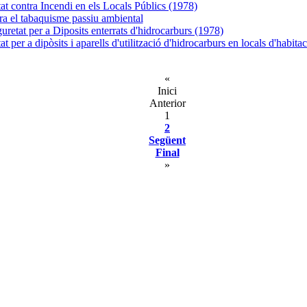
t contra Incendi en els Locals Públics (1978)
tra el tabaquisme passiu ambiental
retat per a Diposits enterrats d'hidrocarburs (1978)
 per a dipòsits i aparells d'utilització d'hidrocarburs en locals d'habita
«
Inici
Anterior
1
2
Següent
Final
»