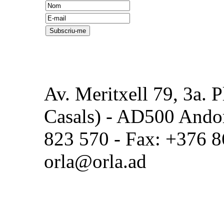
Av. Meritxell 79, 3a. P
Casals) - AD500 Andorr
823 570 - Fax: +376 8
orla@orla.ad