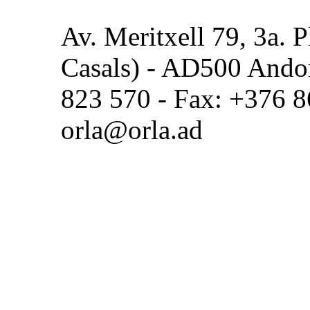
Av. Meritxell 79, 3a. P
Casals) - AD500 Andorr
823 570 - Fax: +376 8
orla@orla.ad