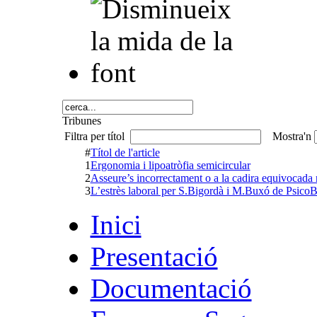
Tribunes
Filtra per títol
Mostra'n
#
Títol de l'article
1
Ergonomia i lipoatròfia semicircular
2
Asseure’s incorrectament o a la cadira equivocada 
3
L’estrès laboral per S.Bigordà i M.Buxó de Psico
Inici
Presentació
Documentació