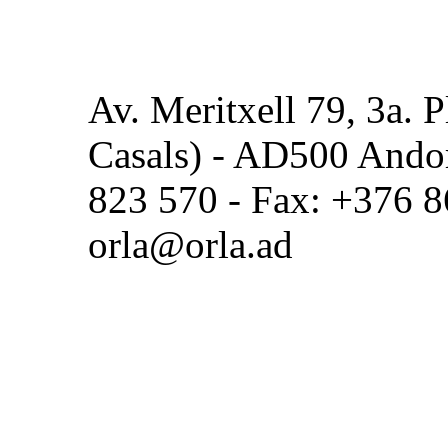
Av. Meritxell 79, 3a. P
Casals) - AD500 Andorr
823 570 - Fax: +376 8
orla@orla.ad